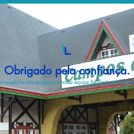
Obrigado pela confiança.
i recebido com sucesso e a nossa equipe lhe dará uma respost