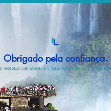
Obrigado pela confiança.
i recebido com sucesso e a nossa equipe lhe dará uma respost