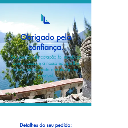
Obrigado pela
confiança.
Seu pedido de cotação foi recebido
com sucesso e a nossa equipe lhe
dará uma resposta o mais rápido
possível.
Detalhes do seu pedido: