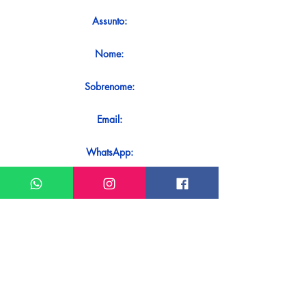
Assunto:
Nome:
Sobrenome:
Email:
WhatsApp:
Mensagem:
Quer receber uma resposta imediata
ao seu contato? Basta enviá-lo
diretamente em nosso WhatsApp.
Enviar no WhatsApp