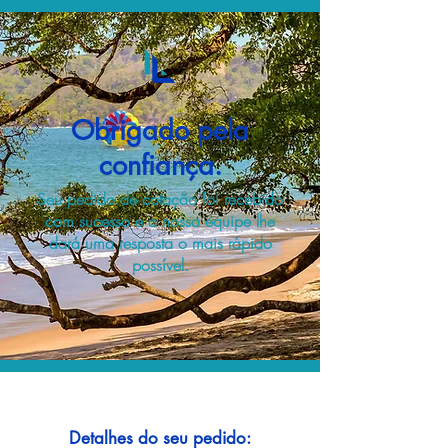
Obrigado pela
confiança.
Seu pedido de cotação foi recebido
com sucesso e a nossa equipe lhe
dará uma resposta o mais rápido
possível.
Detalhes do seu pedido: