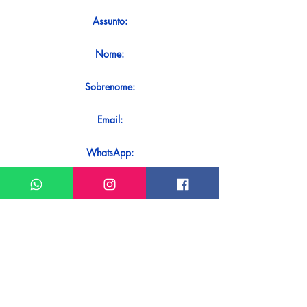
Assunto:
Nome:
Sobrenome:
Email:
WhatsApp:
Mensagem:
Quer receber uma resposta imediata
ao seu contato? Basta enviá-lo
diretamente em nosso WhatsApp.
Enviar no WhatsApp