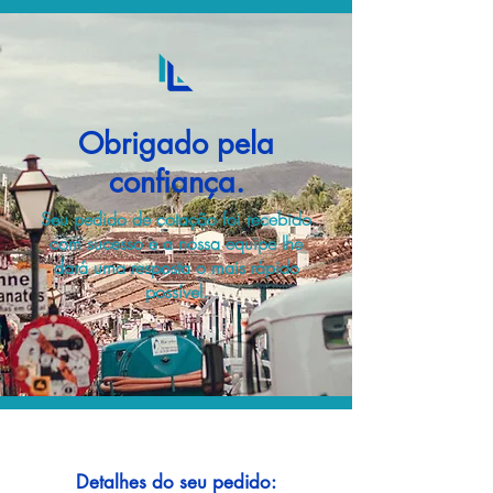
Obrigado pela
confiança.
Seu pedido de cotação foi recebido
com sucesso e a nossa equipe lhe
dará uma resposta o mais rápido
possível.
Detalhes do seu pedido: