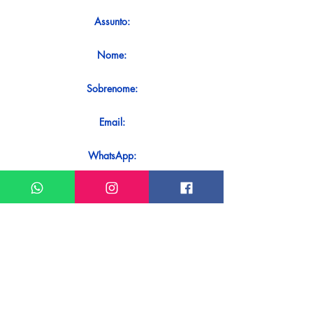
Assunto:
Nome:
Sobrenome:
Email:
WhatsApp:
Mensagem:
Quer receber uma resposta imediata
ao seu contato? Basta enviá-lo
diretamente em nosso WhatsApp.
Enviar no WhatsApp