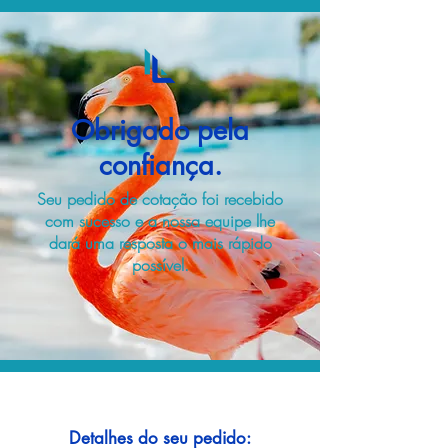
Obrigado pela
confiança.
Seu pedido de cotação foi recebido
com sucesso e a nossa equipe lhe
dará uma resposta o mais rápido
possível.
Detalhes do seu pedido: