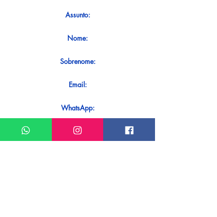
Assunto:
Nome:
Sobrenome:
Email:
WhatsApp:
Mensagem:
Quer receber uma resposta imediata
ao seu contato? Basta enviá-lo
diretamente em nosso WhatsApp.
Enviar no WhatsApp