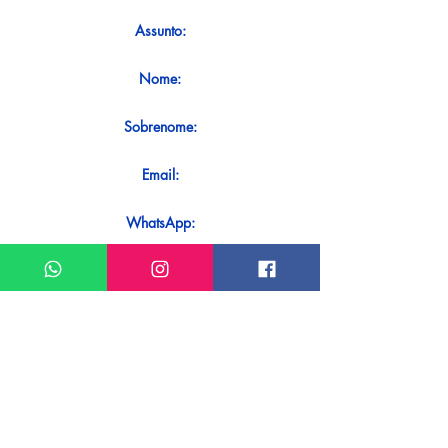
Assunto:
Nome:
Sobrenome:
Email:
WhatsApp:
Mensagem:
Quer receber uma resposta imediata
ao seu contato? Basta enviá-lo
diretamente em nosso WhatsApp.
Enviar no WhatsApp