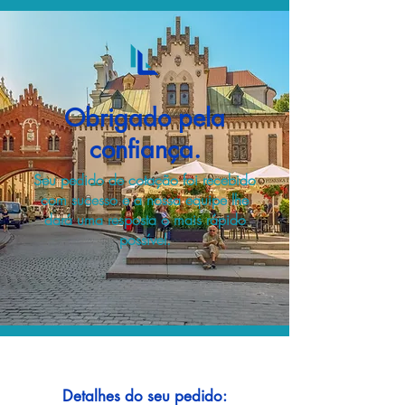
Obrigado pela
confiança.
Seu pedido de cotação foi recebido
com sucesso e a nossa equipe lhe
dará uma resposta o mais rápido
possível.
Detalhes do seu pedido: