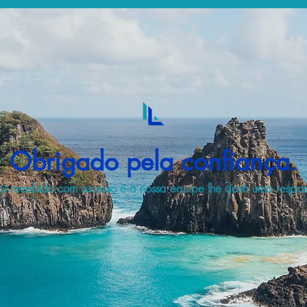
Obrigado pela confiança.
i recebido com sucesso e a nossa equipe lhe dará uma respost