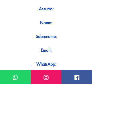
Assunto:
Nome:
Sobrenome:
Email:
WhatsApp:
Mensagem:
Quer receber uma resposta imediata
ao seu contato? Basta enviá-lo
diretamente em nosso WhatsApp.
Enviar no WhatsApp