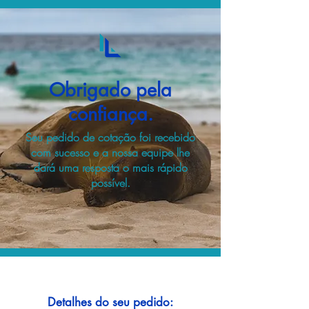
Obrigado pela
confiança.
Seu pedido de cotação foi recebido
com sucesso e a nossa equipe lhe
dará uma resposta o mais rápido
possível.
Detalhes do seu pedido: