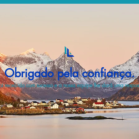
Obrigado pela confiança.
i recebido com sucesso e a nossa equipe lhe dará uma respost