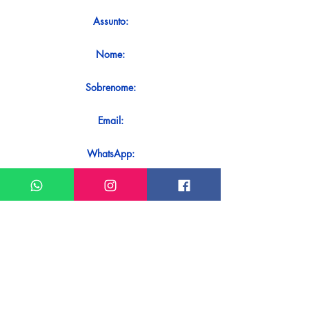
Assunto:
Nome:
Sobrenome:
Email:
WhatsApp:
Mensagem:
Quer receber uma resposta imediata
ao seu contato? Basta enviá-lo
diretamente em nosso WhatsApp.
Enviar no WhatsApp