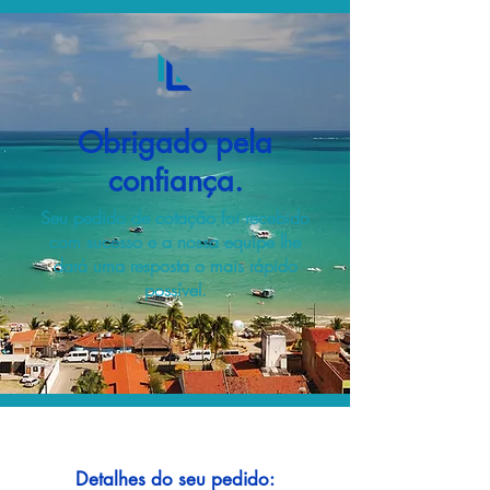
Obrigado pela
confiança.
Seu pedido de cotação foi recebido
com sucesso e a nossa equipe lhe
dará uma resposta o mais rápido
possível.
Detalhes do seu pedido: