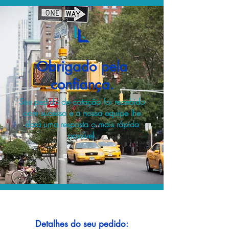
Obrigado pela
confiança.
Seu pedido de cotação foi recebido
com sucesso e a nossa equipe lhe
dará uma resposta o mais rápido
possível.
Detalhes do seu pedido: