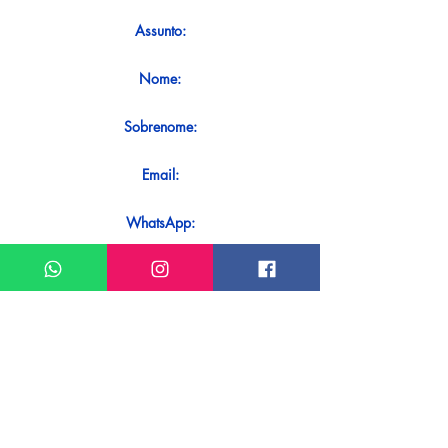
Assunto:
Nome:
Sobrenome:
Email:
WhatsApp:
Mensagem:
Quer receber uma resposta imediata
ao seu contato? Basta enviá-lo
diretamente em nosso WhatsApp.
Enviar no WhatsApp