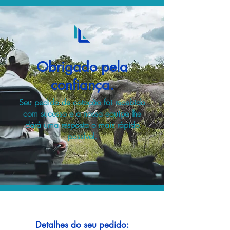
Obrigado pela
confiança.
Seu pedido de cotação foi recebido
com sucesso e a nossa equipe lhe
dará uma resposta o mais rápido
possível.
Detalhes do seu pedido: