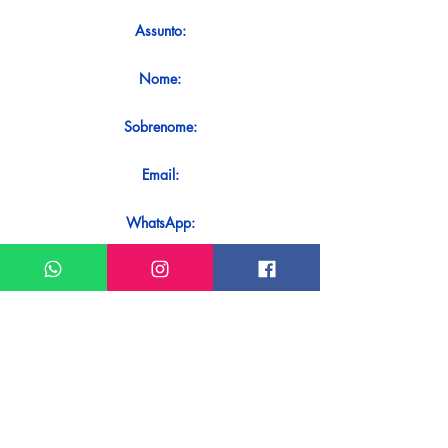
Assunto:
Nome:
Sobrenome:
Email:
WhatsApp:
Mensagem:
Quer receber uma resposta imediata
ao seu contato? Basta enviá-lo
diretamente em nosso WhatsApp.
Enviar no WhatsApp