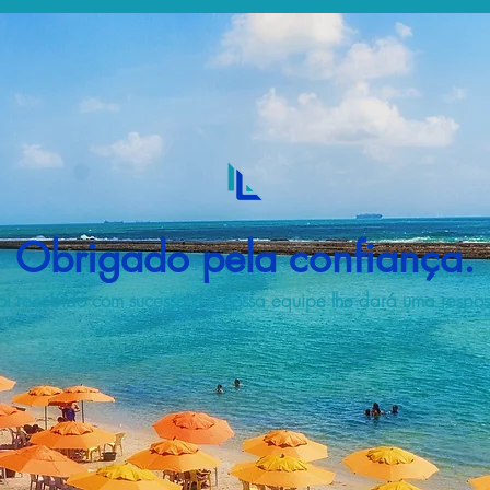
Obrigado pela confiança.
i recebido com sucesso e a nossa equipe lhe dará uma respost