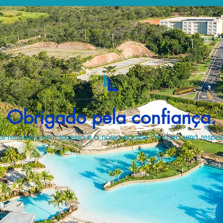
Obrigado pela confiança.
i recebido com sucesso e a nossa equipe lhe dará uma respost