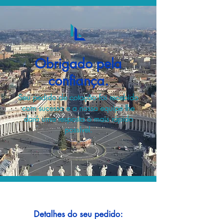
Obrigado pela
confiança.
Seu pedido de cotação foi recebido
com sucesso e a nossa equipe lhe
dará uma resposta o mais rápido
possível.
Detalhes do seu pedido: