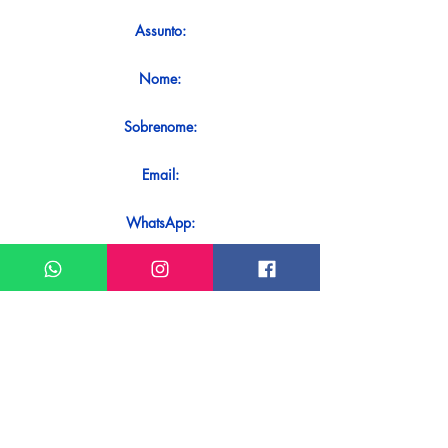
Assunto:
Nome:
Sobrenome:
Email:
WhatsApp:
Mensagem:
Quer receber uma resposta imediata
ao seu contato? Basta enviá-lo
diretamente em nosso WhatsApp.
Enviar no WhatsApp