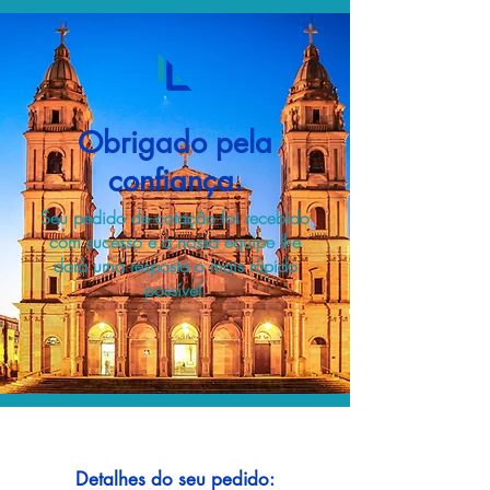
Obrigado pela
confiança.
Seu pedido de cotação foi recebido
com sucesso e a nossa equipe lhe
dará uma resposta o mais rápido
possível.
Detalhes do seu pedido: