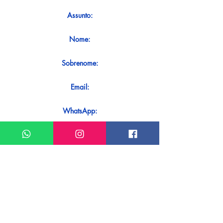
Assunto:
Nome:
Sobrenome:
Email:
WhatsApp:
Mensagem:
Quer receber uma resposta imediata
ao seu contato? Basta enviá-lo
diretamente em nosso WhatsApp.
Enviar no WhatsApp