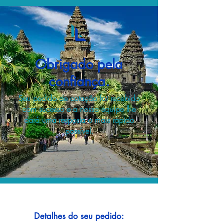
Obrigado pela
confiança.
Seu pedido de cotação foi recebido
com sucesso e a nossa equipe lhe
dará uma resposta o mais rápido
possível.
Detalhes do seu pedido: