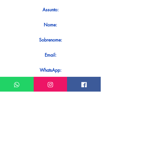
Assunto:
Nome:
Sobrenome:
Email:
WhatsApp:
Mensagem:
Quer receber uma resposta imediata
ao seu contato? Basta enviá-lo
diretamente em nosso WhatsApp.
Enviar no WhatsApp