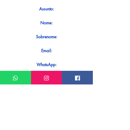
Assunto:
Nome:
Sobrenome:
Email:
WhatsApp:
Mensagem:
Quer receber uma resposta imediata
ao seu contato? Basta enviá-lo
diretamente em nosso WhatsApp.
Enviar no WhatsApp