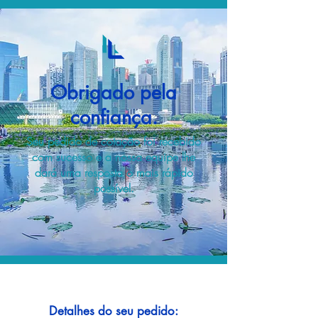
Obrigado pela
confiança.
Seu pedido de cotação foi recebido
com sucesso e a nossa equipe lhe
dará uma resposta o mais rápido
possível.
Detalhes do seu pedido: