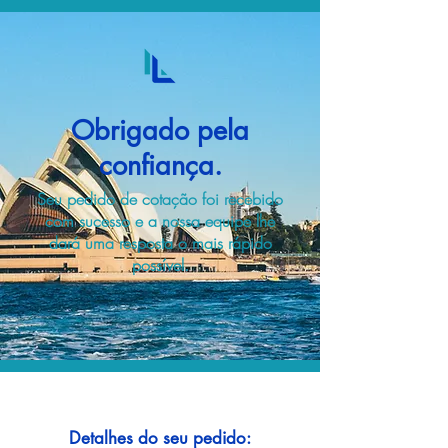
Obrigado pela
confiança.
Seu pedido de cotação foi recebido
com sucesso e a nossa equipe lhe
dará uma resposta o mais rápido
possível.
Detalhes do seu pedido: