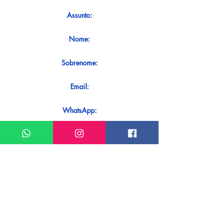
Assunto:
Nome:
Sobrenome:
Email:
WhatsApp:
Mensagem:
Quer receber uma resposta imediata
ao seu contato? Basta enviá-lo
diretamente em nosso WhatsApp.
Enviar no WhatsApp