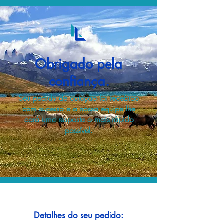
Obrigado pela
confiança.
Seu pedido de cotação foi recebido
com sucesso e a nossa equipe lhe
dará uma resposta o mais rápido
possível.
Detalhes do seu pedido: