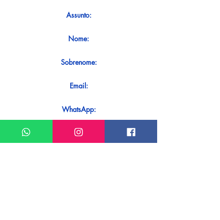
Assunto:
Nome:
Sobrenome:
Email:
WhatsApp:
Mensagem:
Quer receber uma resposta imediata
ao seu contato? Basta enviá-lo
diretamente em nosso WhatsApp.
Enviar no WhatsApp