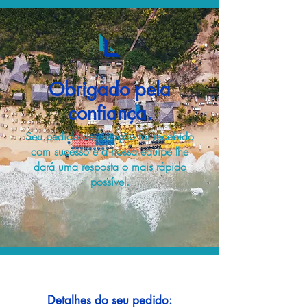
Obrigado pela
confiança.
Seu pedido de cotação foi recebido
com sucesso e a nossa equipe lhe
dará uma resposta o mais rápido
possível.
Detalhes do seu pedido: