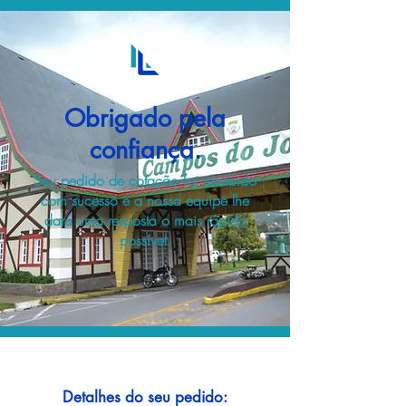
Obrigado pela
confiança.
Seu pedido de cotação foi recebido
com sucesso e a nossa equipe lhe
dará uma resposta o mais rápido
possível.
Detalhes do seu pedido: