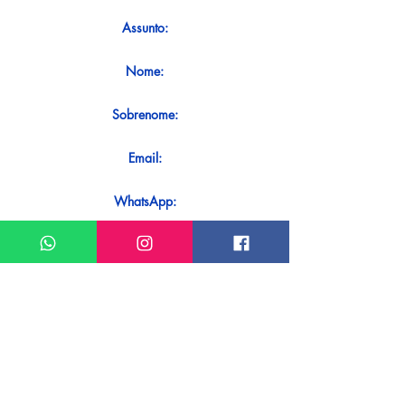
Assunto:
Nome:
Sobrenome:
Email:
WhatsApp:
Mensagem:
Quer receber uma resposta imediata
ao seu contato? Basta enviá-lo
diretamente em nosso WhatsApp.
Enviar no WhatsApp