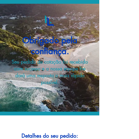
Obrigado pela
confiança.
Seu pedido de cotação foi recebido
com sucesso e a nossa equipe lhe
dará uma resposta o mais rápido
possível.
Detalhes do seu pedido: