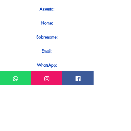
Assunto:
Nome:
Sobrenome:
Email:
WhatsApp:
Mensagem:
Quer receber uma resposta imediata
ao seu contato? Basta enviá-lo
diretamente em nosso WhatsApp.
Enviar no WhatsApp