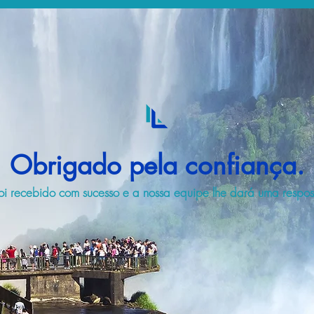
Obrigado pela confiança.
i recebido com sucesso e a nossa equipe lhe dará uma respost