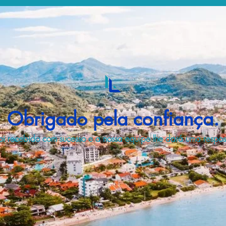
Obrigado pela confiança.
i recebido com sucesso e a nossa equipe lhe dará uma respost