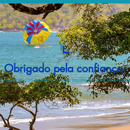
Obrigado pela confiança.
i recebido com sucesso e a nossa equipe lhe dará uma respost