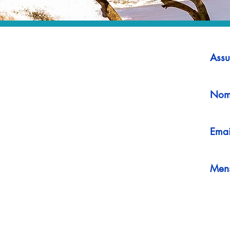
Assu
Nom
Emai
Men