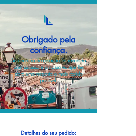
Obrigado pela
confiança.
Seu pedido de cotação foi recebido
com sucesso e a nossa equipe lhe
dará uma resposta o mais rápido
possível.
Detalhes do seu pedido: