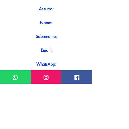
Assunto:
Nome:
Sobrenome:
Email:
WhatsApp:
Mensagem:
Quer receber uma resposta imediata
ao seu contato? Basta enviá-lo
diretamente em nosso WhatsApp.
Enviar no WhatsApp