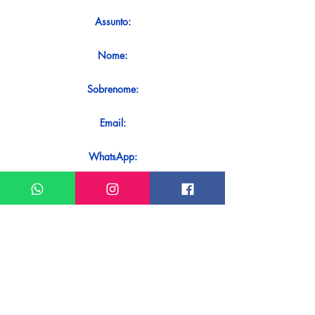
Assunto:
Nome:
Sobrenome:
Email:
WhatsApp:
Mensagem:
Quer receber uma resposta imediata
ao seu contato? Basta enviá-lo
diretamente em nosso WhatsApp.
Enviar no WhatsApp