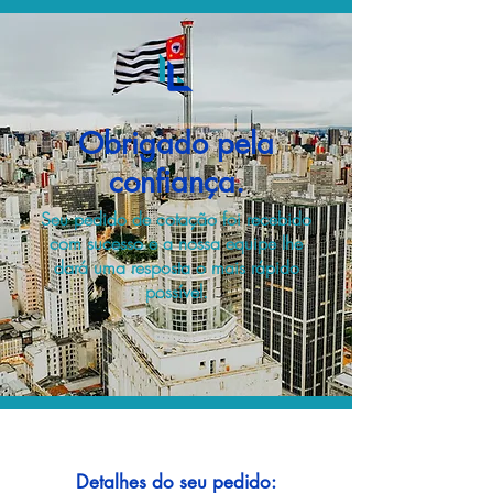
Obrigado pela
confiança.
Seu pedido de cotação foi recebido
com sucesso e a nossa equipe lhe
dará uma resposta o mais rápido
possível.
Detalhes do seu pedido: