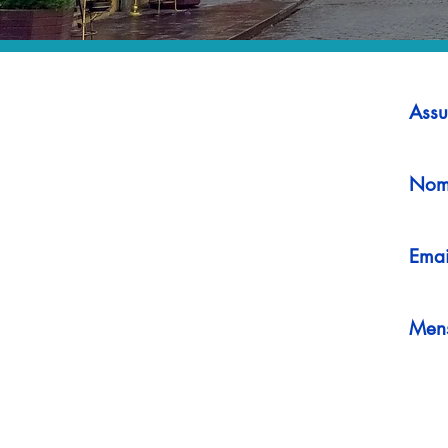
Assu
Nom
Emai
Men