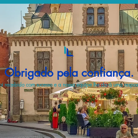
Obrigado pela confiança.
i recebido com sucesso e a nossa equipe lhe dará uma respost