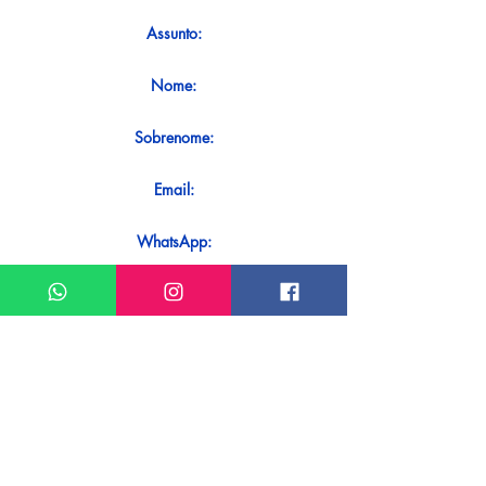
Assunto:
Nome:
Sobrenome:
Email:
WhatsApp:
Mensagem:
Quer receber uma resposta imediata
ao seu contato? Basta enviá-lo
diretamente em nosso WhatsApp.
Enviar no WhatsApp