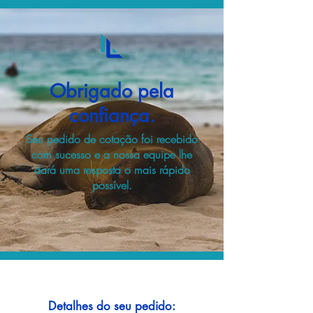
Obrigado pela
confiança.
Seu pedido de cotação foi recebido
com sucesso e a nossa equipe lhe
dará uma resposta o mais rápido
possível.
Detalhes do seu pedido: