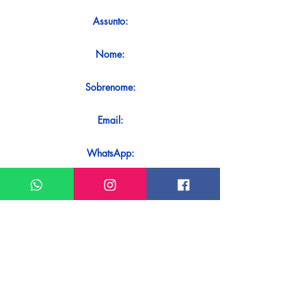
Assunto:
Nome:
Sobrenome:
Email:
WhatsApp:
Mensagem:
Quer receber uma resposta imediata
ao seu contato? Basta enviá-lo
diretamente em nosso WhatsApp.
Enviar no WhatsApp