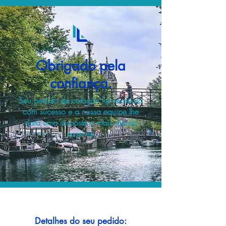
Obrigado pela
confiança.
Seu pedido de cotação foi recebido
com sucesso e a nossa equipe lhe
dará uma resposta o mais rápido
possível.
Detalhes do seu pedido: