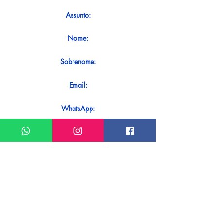
Assunto:
Nome:
Sobrenome:
Email:
WhatsApp:
Mensagem:
Quer receber uma resposta imediata
ao seu contato? Basta enviá-lo
diretamente em nosso WhatsApp.
Enviar no WhatsApp