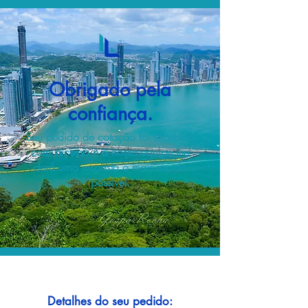
Obrigado pela
confiança.
Seu pedido de cotação foi recebido
com sucesso e a nossa equipe lhe
dará uma resposta o mais rápido
possível.
Detalhes do seu pedido: