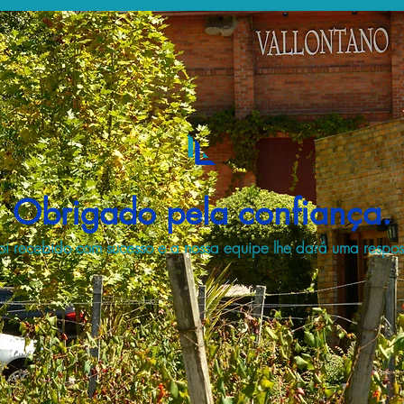
Obrigado pela confiança.
i recebido com sucesso e a nossa equipe lhe dará uma respost