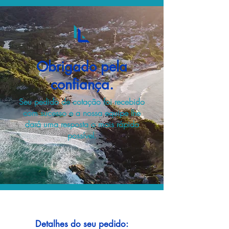
Obrigado pela
confiança.
Seu pedido de cotação foi recebido
com sucesso e a nossa equipe lhe
dará uma resposta o mais rápido
possível.
Detalhes do seu pedido: