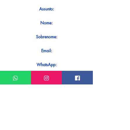
Assunto:
Nome:
Sobrenome:
Email:
WhatsApp:
Mensagem:
Quer receber uma resposta imediata
ao seu contato? Basta enviá-lo
diretamente em nosso WhatsApp.
Enviar no WhatsApp