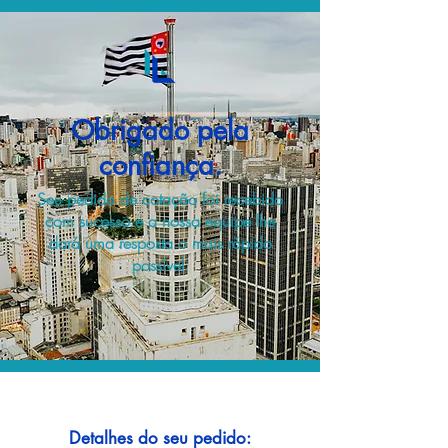
Obrigado pela
confiança.
Seu pedido de cotação foi recebido
com sucesso e a nossa equipe lhe
dará uma resposta o mais rápido
possível.
Detalhes do seu pedido: