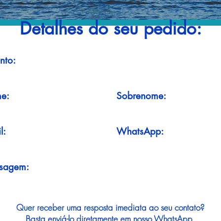
Detalhes do seu pedido:
nto:
e:
Sobrenome:
l:
WhatsApp:
sagem:
Quer receber uma resposta imediata ao seu contato?
Basta enviá-lo diretamente em nosso WhatsApp.