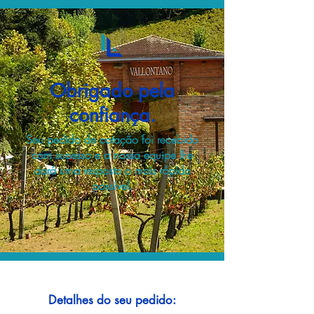
Obrigado pela
confiança.
Seu pedido de cotação foi recebido
com sucesso e a nossa equipe lhe
dará uma resposta o mais rápido
possível.
Detalhes do seu pedido: