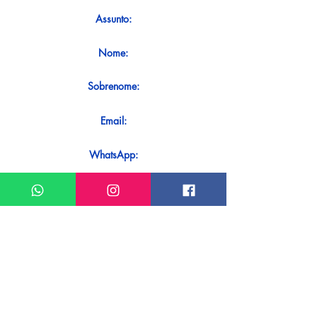
Assunto:
Nome:
Sobrenome:
Email:
WhatsApp:
Mensagem:
Quer receber uma resposta imediata ao
seu contato? Basta enviá-lo diretamente
em nosso WhatsApp.
Enviar no WhatsApp