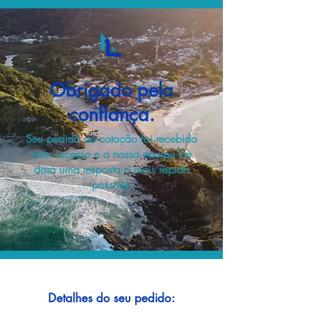
Obrigado pela
confiança.
Seu pedido de cotação foi recebido
com sucesso e a nossa equipe lhe
dará uma resposta o mais rápido
possível.
Detalhes do seu pedido: