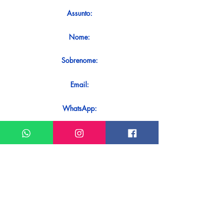
Assunto:
Nome:
Sobrenome:
Email:
WhatsApp:
Mensagem:
Quer receber uma resposta imediata ao
seu contato? Basta enviá-lo diretamente
em nosso WhatsApp.
Enviar no WhatsApp