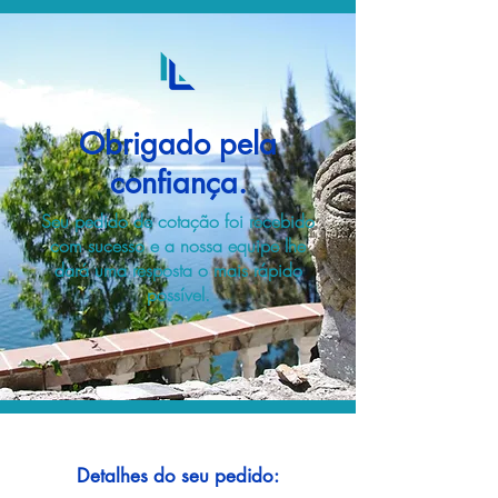
Obrigado pela
confiança.
Seu pedido de cotação foi recebido
com sucesso e a nossa equipe lhe
dará uma resposta o mais rápido
possível.
Detalhes do seu pedido: