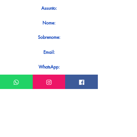
Assunto:
Nome:
Sobrenome:
Email:
WhatsApp:
Mensagem:
Quer receber uma resposta imediata ao
seu contato? Basta enviá-lo diretamente
em nosso WhatsApp.
Enviar no WhatsApp