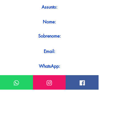
Assunto:
Nome:
Sobrenome:
Email:
WhatsApp:
Mensagem:
Quer receber uma resposta imediata
ao seu contato? Basta enviá-lo
diretamente em nosso WhatsApp.
Enviar no WhatsApp