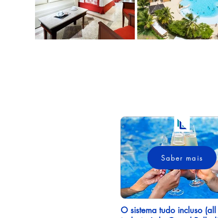
f597ce23-136c-4845-ae69-ffff46025c73
Saber mais
O sistema tudo incluso (all