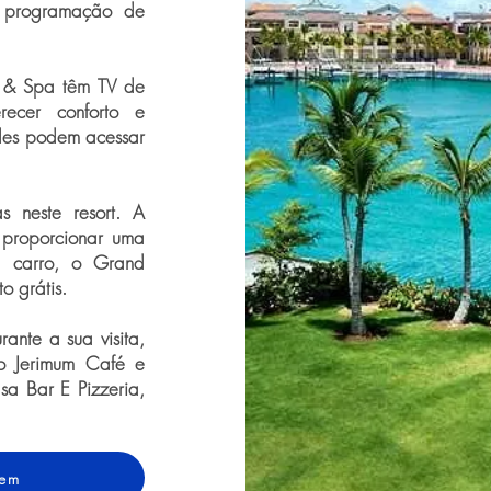
 programação de
t & Spa têm TV de
recer conforto e
edes podem acessar
 neste resort. A
proporcionar uma
e carro, o Grand
o grátis.
rante a sua visita,
o Jerimum Café e
sa Bar E Pizzeria,
gem