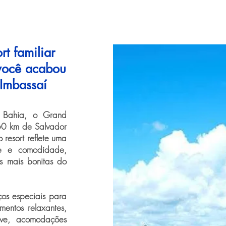
t familiar
 você acabou
 Imbassaí
 Bahia, o Grand
 60 km de Salvador
 resort reflete uma
de e comodidade,
 mais bonitas do
ços especiais para
mentos relaxantes,
sive, acomodações