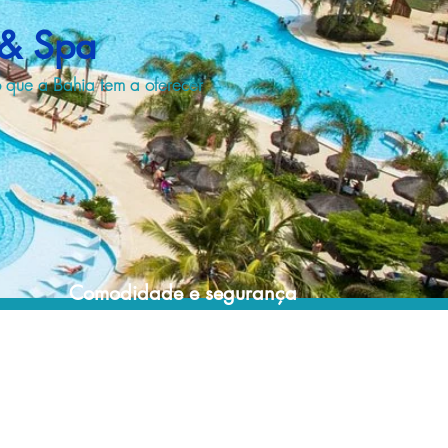
 & Spa
o que a Bahia tem a oferecer
Comodidade e segurança
Não perca horas da sua vida pesquisando
por resorts e evite problemas que podem
comprometer a sua estadia!