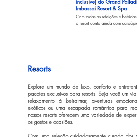
inclusive) do Grand Pallad
Imbassaí Resort & Spa
Com todas as refeições e bebidas i
o resort conta ainda com cardápio
diversificado e opções diferenciad
os dias!
Resorts
Explore um mundo de luxo, conforto e entreten
pacotes exclusivos para resorts. Seja você um vi
relaxamento à beira-mar, aventuras emociona
exóticos ou uma escapada romântica para re
nossos resorts oferecem uma variedade de exper
os gostos e ocasiões.
Com uma seleção cuidadosamente curada dos me