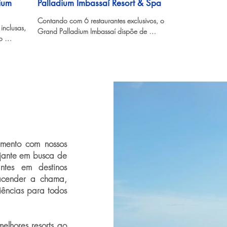
ium
Palladium Imbassaí Resort & Spa
Contando com 6 restaurantes exclusivos, o 
nclusas, 
Grand Palladium Imbassaí dispõe de 
 
opções para refeições durante o dia 
as todos 
inteiro.
imento com nossos
ajante em busca de
ntes em destinos
acender a chama,
iências para todos
lhores resorts ao