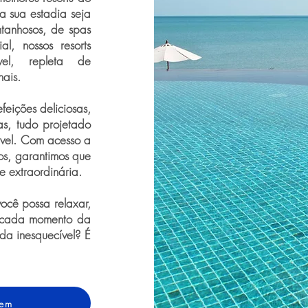
a sua estadia seja
ntanhosos, de spas
, nossos resorts
vel, repleta de
ais.
eições deliciosas,
as, tudo projetado
ável. Com acesso a
vos, garantimos que
 extraordinária.
ocê possa relaxar,
o cada momento da
da inesquecível? É
gem