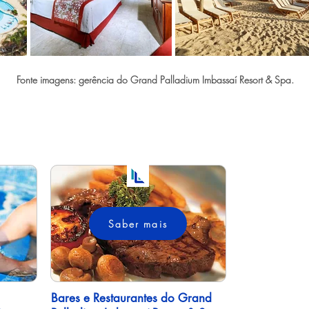
Fonte imagens: gerência do Grand Palladium Imbassaí Resort & Spa.
13f1c9fe-00b3-4f2f-993a-f4bba5befca0
Saber mais
Bares e Restaurantes do Grand