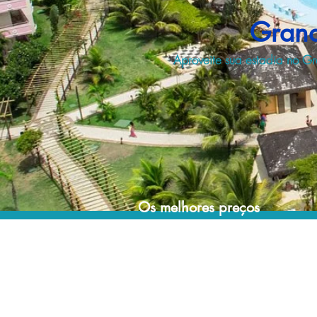
Grand
Aproveite sua estadia no Gr
Os melhores preços
Acordos comerciais e acesso a sistemas de
reserva exclusivos nos permitem encontrar o
melhor preço para sua estadia em resorts no
Brasil e no mundo!