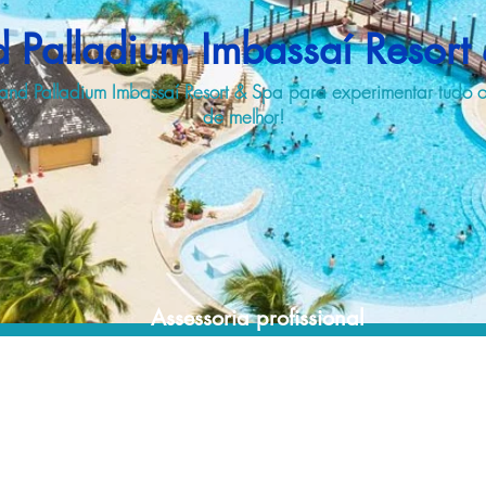
 Palladium Imbassaí Resort
and Palladium Imbassaí Resort & Spa para experimentar tudo 
de melhor!
Assessoria profissional
Conte com um agente de viagens
profissional para encontrar a maneira mais
rápida, confortável, segura e econômica de
reservar a sua viagem aos melhores resorts!