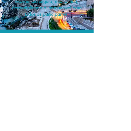
experiência segura, econômica,
descomplicada e inesquecível para
todos os participantes.
A menor tarifa.
Acordos comerciais e acesso a
sistemas de reserva exclusivos nos
permitem planejar as suas viagens em
grupo pelo melhor preço!
Assessoria profissional.