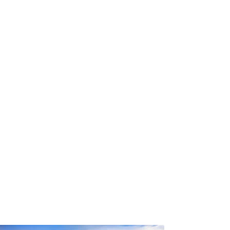
Conte com um agente de viagens
profissional para lhe ajudar a planejar
as suas viagens em grupo de forma
prática, confortável, segura e
econômica!
Comodidade e segurança.
Não perca horas da sua vida
organizando grupos complexos e
estressantes e evite problemas e
surpresas que podem comprometer a
sua viagem!