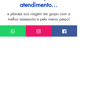
atendimento...
e planeje sua viagem em grupo com a
melhor assessoria e pelo menor preço!
Quero um atendimento sobre
Grupo de viagem para Córsega
Meu nome*
Sobrenome*
Meu melhor email*
Meu WhatsApp (com DDD)*