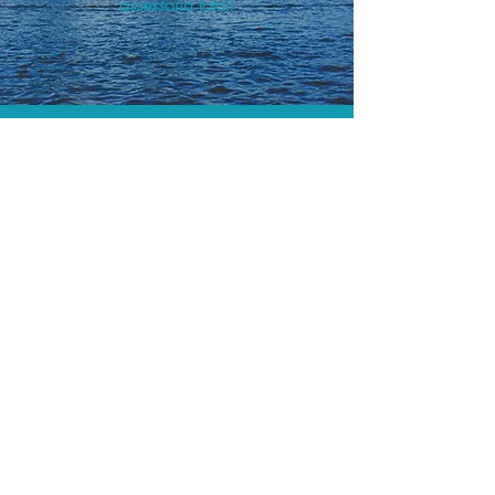
assessoria total!
As menores tarifas.
Acordos comerciais e acesso a
sistemas de reserva exclusivos nos
permitem encontrar a menor tarifa para
sua hospedagem!
Assessoria profissional.
Conte com um agente de viagens