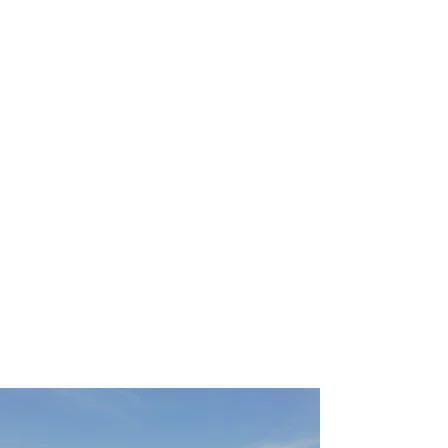
profissional para lhe ajudar a
encontrar a maneira mais confortável,
segura e econômica de hospedagem!
Comodidade e segurança.
Não perca horas da sua vida
pesquisando por hospedagem e evite
problemas que podem atrapalhar sua
estadia!