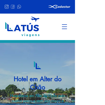
Hotel em Alter do
Chão
Hospede-se em Alter do Chão pelo
melhor preço e com segurança e