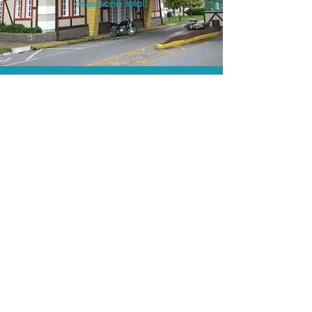
assessoria total!
As menores tarifas.
Acordos comerciais e acesso a
sistemas de reserva exclusivos nos
permitem encontrar a menor tarifa para
sua hospedagem!
Assessoria profissional.
Conte com um agente de viagens