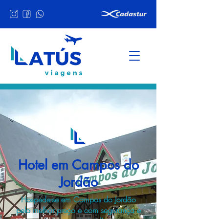
Hotel em Campos do
Jordão
Hospede-se em Campos do Jordão
pelo melhor preço e com segurança e