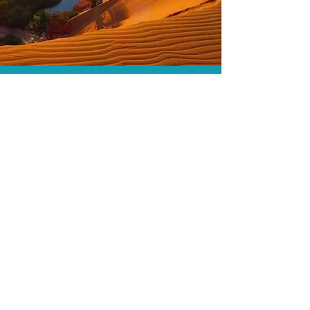
As menores tarifas.
Acordos comerciais e acesso a
sistemas de reserva exclusivos nos
permitem encontrar a menor tarifa para
sua hospedagem!
Assessoria profissional.
Conte com um agente de viagens