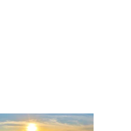
profissional para lhe ajudar a
encontrar a maneira mais confortável,
segura e econômica de hospedagem!
Comodidade e segurança.
Não perca horas da sua vida
pesquisando por hospedagem e evite
problemas que podem atrapalhar sua
estadia!