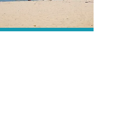
As menores tarifas.
Acordos comerciais e acesso a
sistemas de reserva exclusivos nos
permitem encontrar a menor tarifa para
sua hospedagem!
Assessoria profissional.
Conte com um agente de viagens