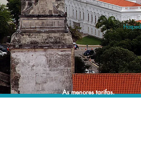
Hospede
As menores tarifas.
Acordos comerciais e acesso a sistemas de
reserva exclusivos nos permitem encontrar a
menor tarifa para sua hospedagem!