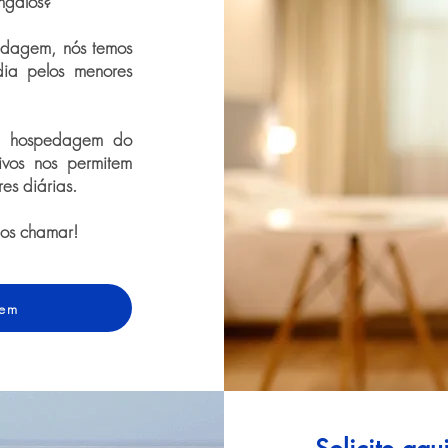
ngalôs?
dagem, nós temos
dia pelos menores
de hospedagem do
ivos nos permitem
res diárias.
nos chamar!
gem