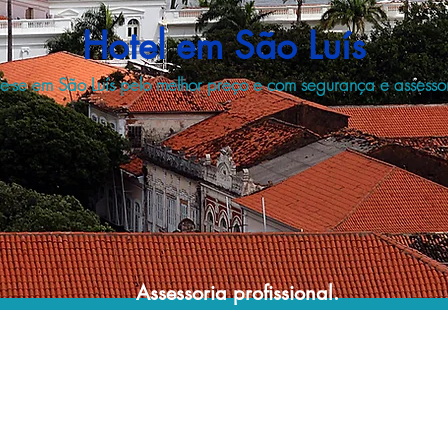
Hotel em São Luís
-se em São Luís pelo melhor preço e com segurança e assessori
Assessoria profissional.
Conte com um agente de viagens
profissional para lhe ajudar a encontrar a
maneira mais confortável, segura e
econômica de hospedagem!