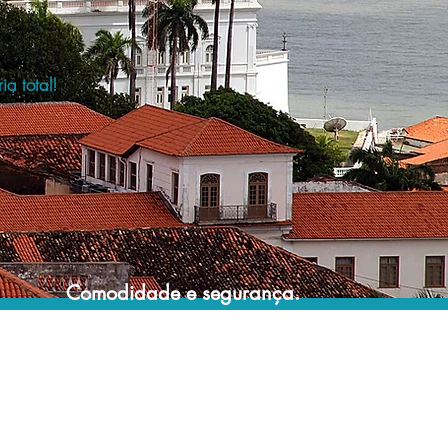
a total!
Comodidade e segurança.
Não perca horas da sua vida pesquisando
por hospedagem e evite problemas que
podem atrapalhar sua estadia!