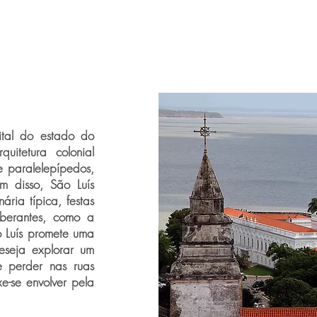
ital do estado do
uitetura colonial
 paralelepípedos,
ém disso, São Luís
ária típica, festas
uberantes, como a
o Luís promete uma
eseja explorar um
e perder nas ruas
e-se envolver pela