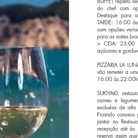
BUFFET repleto d
do chef com op
Destaque para a
TARDE: 16:00 à
com opções varia
para as noites bra
> CEIA: 23:00 
açúcares e gordur
PIZZARIA LA LUNA
vão remeter a uma
16:00 às 22:00h (
SUKIYAKI: restaur
carnes e legume
exclusiva de alta
Ficando conosco p
jantar no Restau
recepção até às 
reserva assim que