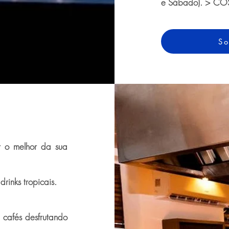
e Sábado). > COS
So
ir o melhor da sua
inks tropicais.
 cafés desfrutando