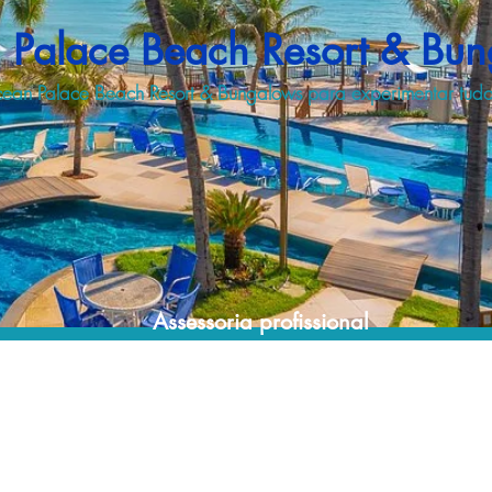
Palace Beach Resort & Bu
cean Palace Beach Resort & Bungalows para experimentar tudo 
Assessoria profissional
Conte com um agente de viagens
profissional para encontrar a maneira mais
rápida, confortável, segura e econômica de
reservar a sua viagem aos melhores resorts!