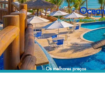
Ocean 
Aproveite sua estadia no O
Os melhores preços
Acordos comerciais e acesso a sistemas de
reserva exclusivos nos permitem encontrar o
melhor preço para sua estadia em resorts no
Brasil e no mundo!