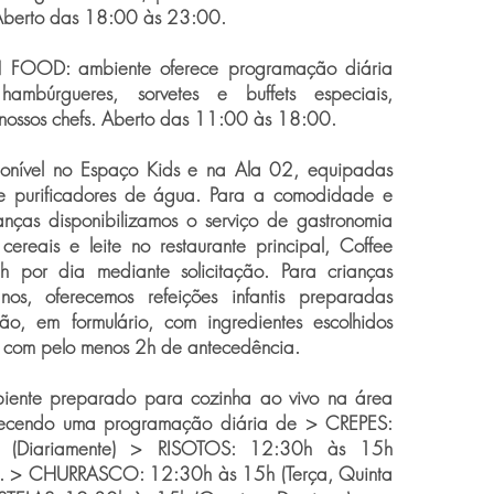
 Aberto das 18:00 às 23:00.
OOD: ambiente oferece programação diária
ambúrgueres, sorvetes e buffets especiais,
nossos chefs. Aberto das 11:00 às 18:00.
nível no Espaço Kids e na Ala 02, equipadas
e purificadores de água. Para a comodidade e
anças disponibilizamos o serviço de gastronomia
cereais e leite no restaurante principal, Coffee
h por dia mediante solicitação. Para crianças
s, oferecemos refeições infantis preparadas
ção, em formulário, com ingredientes escolhidos
s com pelo menos 2h de antecedência.
iente preparado para cozinha ao vivo na área
erecendo uma programação diária de > CREPES:
(Diariamente) > RISOTOS: 12:30h às 15h
). > CHURRASCO: 12:30h às 15h (Terça, Quinta