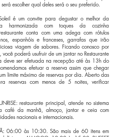
 será escolher qual deles será o seu preferido.
Soleil é um convite para degustar o melhor da
cesa harmonizada com toques da cozinha
 restaurante conta com uma adega com rótulos
ianos, espanhóis e franceses, garrafas que irão
iciosa viagem de sabores. Ficando conosco por
, você poderá usufruir de um jantar no Restaurante
rva deve ser efetuada na recepção até às 13h do
ecomendamos efetuar a reserva assim que chegar
 um limite máximo de reservas por dia. Aberto das
a reservas com menos de 5 noites, verificar
ISE: restaurante principal, atende no sistema
ta café da manhã, almoço, jantar e ceia com
lidades nacionais e internacionais.
 06:00 às 10:30. São mais de 60 itens em