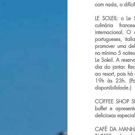
com nada, o difícil
LE SOLEIL: o Le 
culinária fran
internacional. O
portugueses, ital
promover uma del
no mínimo 5 noites
Le Soleil. A rese
dia do jantar. R
ao resort, pois há
19h às 23h. (Par
disponibilidade.)
COFFEE SHOP SUNR
buffet e apresen
deliciosas especia
CAFÉ DA MANHÃ: