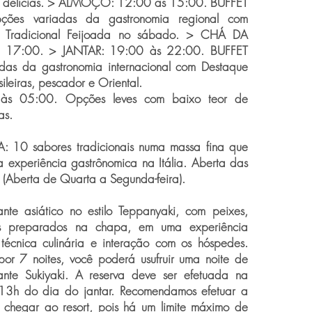
e delícias. > ALMOÇO: 12:00 às 15:00. BUFFET
ções variadas da gastronomia regional com
 Tradicional Feijoada no sábado. > CHÁ DA
s 17:00. > JANTAR: 19:00 às 22:00. BUFFET
das da gastronomia internacional com Destaque
sileiras, pescador e Oriental.
às 05:00. Opções leves com baixo teor de
as.
: 10 sabores tradicionais numa massa fina que
 experiência gastrônomica na Itália. Aberta das
Aberta de Quarta a Segunda-feira).
ante asiático no estilo Teppanyaki, com peixes,
s preparados na chapa, em uma experiência
 técnica culinária e interação com os hóspedes.
or 7 noites, você poderá usufruir uma noite de
rante Sukiyaki. A reserva deve ser efetuada na
13h do dia do jantar. Recomendamos efetuar a
 chegar ao resort, pois há um limite máximo de