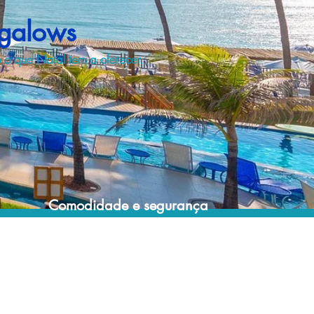
ngalows
o que Natal tem a oferecer.
Comodidade e segurança
Não perca horas da sua vida pesquisando
por resorts e evite problemas que podem
comprometer a sua estadia!