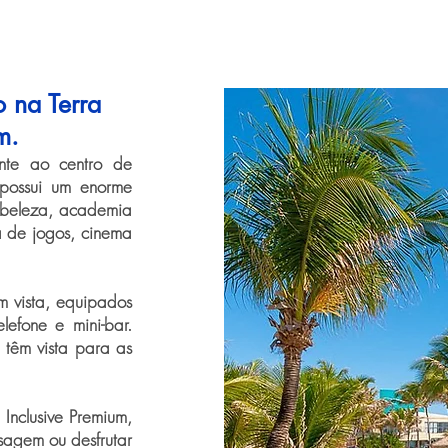
 na Terra
m.
nte ao centro de
possui um enorme
e beleza, academia
a de jogos, cinema
m vista, equipados
lefone e mini-bar.
 têm vista para as
Inclusive Premium,
sagem ou desfrutar