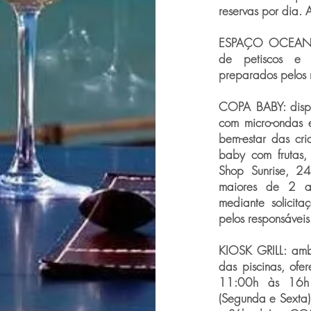
reservas por dia.
ESPAÇO OCEAN F
de petiscos e h
preparados pelos 
COPA BABY: dispo
com micro-ondas 
bem-estar das cri
baby com frutas, 
Shop Sunrise, 24
maiores de 2 ano
mediante solicita
pelos responsávei
KIOSK GRILL: amb
das piscinas, of
11:00h às 16h 
(Segunda e Sexta