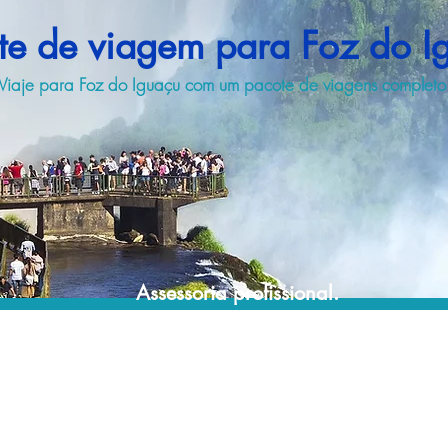
te de viagem para Foz do I
Viaje para Foz do Iguaçu com um pacote de viagens completo
Assessoria profissional.
Conte com um agente de viagens
profissional para lhe ajudar a encontrar a
maneira mais rápida, confortável, segura e
econômica de adquirir seu pacote de
viagem!