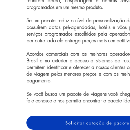
reunirem aéreo, hospedagem e demais serviço
programados em um mesmo produto.
Se um pacote reduz o nível de personalização 
possuírem datas pré-agendadas, hotéis e vôos 
serviços programados escolhidos pela operador
por outro lado ele entrega preços mais competitiv
Acordos comerciais com as melhores operado
Brasil e no exterior e acesso a sistemas de rese
permitem identificar e oferecer a nossos clientes 
de viagem pelos menores preços e com as melh
pagamento.
Se você busca um pacote de viagens você chego
fale conosco e nos permita encontrar o pacote id
Solicitar cotação de pacote