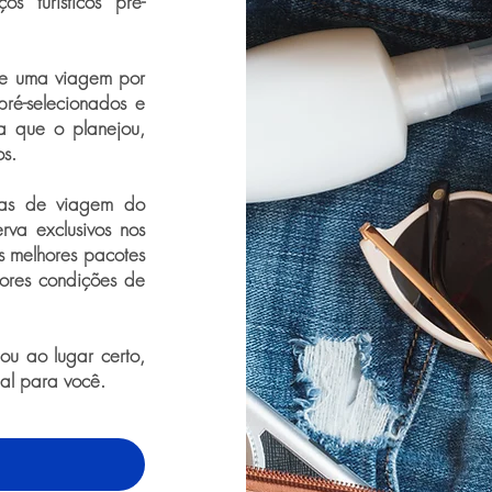
s turísticos pré-
de uma viagem por
pré-selecionados e
a que o planejou,
os.
ras de viagem do
rva exclusivos nos
os melhores pacotes
ores condições de
u ao lugar certo,
eal para você.