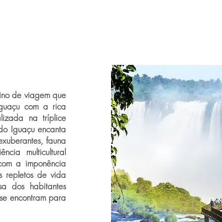
tino de viagem que
guaçu com a rica
lizada na tríplice
z do Iguaçu encanta
exuberantes, fauna
cia multicultural
 com a imponência
 repletos de vida
sa dos habitantes
 se encontram para