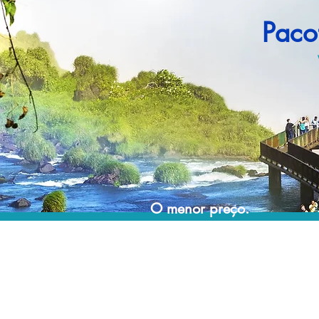
Paco
O menor preço.
Acordos comerciais e acesso a sistemas de
reserva exclusivos nos permitem encontrar o
melhor preço para sua viagem!