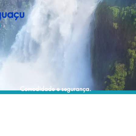
guaçu
!
Comodidade e segurança.
Não perca horas da sua vida pesquisando
por pacotes de viagem e evite problemas
que podem atrapalhar a sua experiência de
viajar!