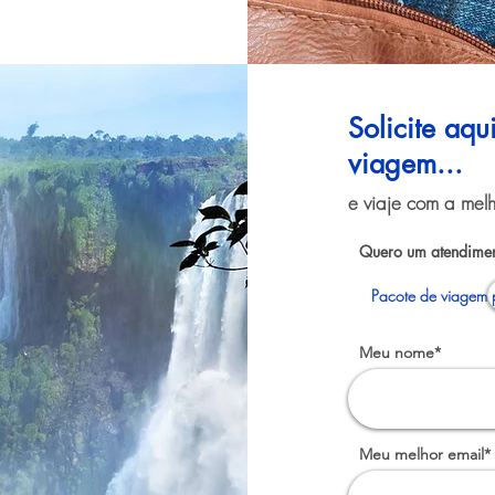
Solicite aq
viagem...
e viaje com a melh
Quero um atendimen
Pacote de viagem 
Meu nome*
Meu melhor email*